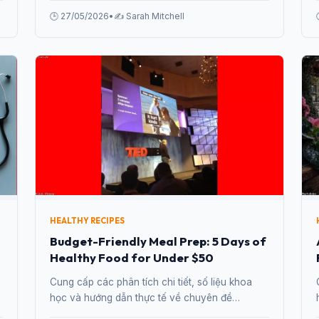
in 2026 từ chuyên gia.
🕒 27/05/2026
•
✍️ Sarah Mitchell
HEALTHY RECIPES
Budget-Friendly Meal Prep: 5 Days of
Healthy Food for Under $50
Cung cấp các phân tích chi tiết, số liệu khoa
học và hướng dẫn thực tế về chuyên đề
Budget-Friendly Meal Prep: 5 Days of Healthy