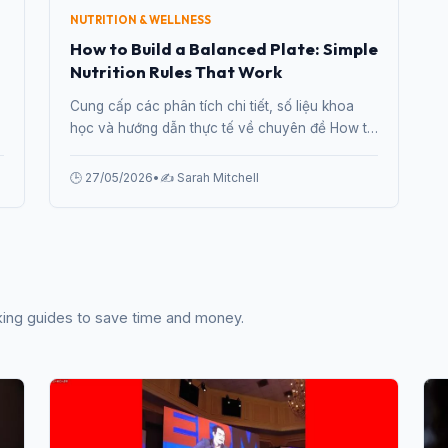
NUTRITION & WELLNESS
How to Build a Balanced Plate: Simple
Nutrition Rules That Work
Cung cấp các phân tích chi tiết, số liệu khoa
học và hướng dẫn thực tế về chuyên đề How to
Build a Balanced Plate: Simple Nutrition Rules
That Work từ chuyên gia.
🕒 27/05/2026
•
✍️ Sarah Mitchell
king guides to save time and money.