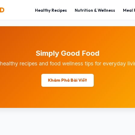
OD
Healthy Recipes
Nutrition & Wellness
Meal 
Simply Good Food
 healthy recipes and food wellness tips for everyday liv
Khám Phá Bài Viết