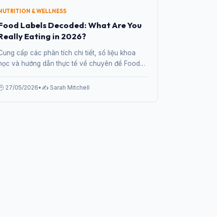
NUTRITION & WELLNESS
Food Labels Decoded: What Are You
Really Eating in 2026?
Cung cấp các phân tích chi tiết, số liệu khoa
học và hướng dẫn thực tế về chuyên đề Food
Labels Decoded: What Are You Really Eating in
2026? từ chuyên gia.
🕒 27/05/2026
•
✍️ Sarah Mitchell