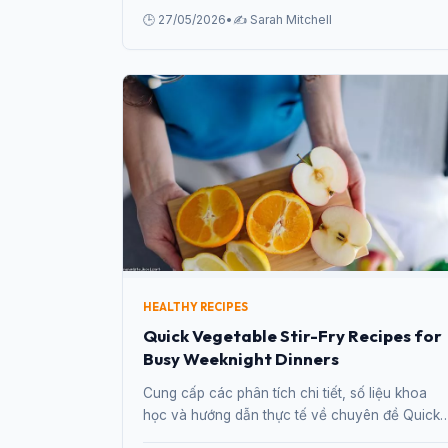
20 Minutes từ chuyên gia.
🕒 27/05/2026
•
✍️ Sarah Mitchell
HEALTHY RECIPES
Quick Vegetable Stir-Fry Recipes for
Busy Weeknight Dinners
Cung cấp các phân tích chi tiết, số liệu khoa
học và hướng dẫn thực tế về chuyên đề Quick
Vegetable Stir-Fry Recipes for Busy Weeknight