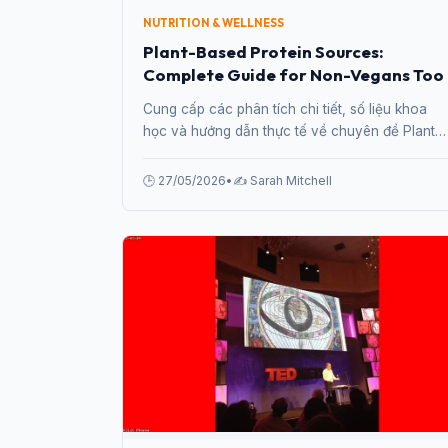
NUTRITION & WELLNESS
Plant-Based Protein Sources:
Complete Guide for Non-Vegans Too
Cung cấp các phân tích chi tiết, số liệu khoa
học và hướng dẫn thực tế về chuyên đề Plant-
Based Protein Sources: Complete Guide for
Non-Vegans Too từ chuyên gia.
🕒 27/05/2026
•
✍️ Sarah Mitchell