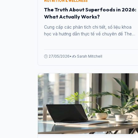
NUTRITION & WELLNESS
The Truth About Superfoods in 2026:
What Actually Works?
Cung cấp các phân tích chi tiết, số liệu khoa
học và hướng dẫn thực tế về chuyên đề The
Truth About Superfoods in 2026: What Actually
Works? từ chuyên gia.
🕒 27/05/2026
•
✍️ Sarah Mitchell