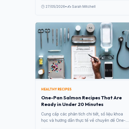
Family Will Love in 2026 từ chuyên gia.
🕒 27/05/2026
•
✍️ Sarah Mitchell
HEALTHY RECIPES
One-Pan Salmon Recipes That Are
Ready in Under 20 Minutes
Cung cấp các phân tích chi tiết, số liệu khoa
học và hướng dẫn thực tế về chuyên đề One-
Pan Salmon Recipes That Are Ready in Under