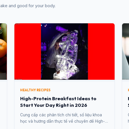
 make and good for your body.
HEALTHY RECIPES
High-Protein Breakfast Ideas to
Start Your Day Right in 2026
Cung cấp các phân tích chi tiết, số liệu khoa
học và hướng dẫn thực tế về chuyên đề High-
Protein Breakfast Ideas to Start Your Day Right