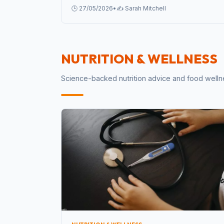
Dinners từ chuyên gia.
🕒 27/05/2026
•
✍️ Sarah Mitchell
NUTRITION & WELLNESS
Science-backed nutrition advice and food wellnes