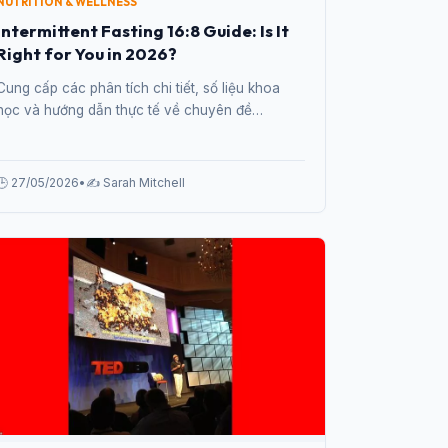
NUTRITION & WELLNESS
Intermittent Fasting 16:8 Guide: Is It
Right for You in 2026?
Cung cấp các phân tích chi tiết, số liệu khoa
học và hướng dẫn thực tế về chuyên đề
Intermittent Fasting 16:8 Guide: Is It Right for You
in 2026? từ chuyên gia.
🕒 27/05/2026
•
✍️ Sarah Mitchell