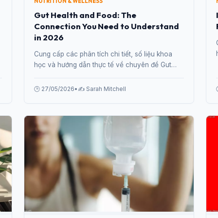
NUTRITION & WELLNESS
Gut Health and Food: The
Connection You Need to Understand
in 2026
Cung cấp các phân tích chi tiết, số liệu khoa
học và hướng dẫn thực tế về chuyên đề Gut
Health and Food: The Connection You Need to
Understand in 2026 từ chuyên gia.
🕒 27/05/2026
•
✍️ Sarah Mitchell