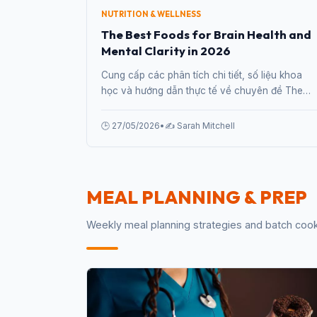
NUTRITION & WELLNESS
The Best Foods for Brain Health and
Mental Clarity in 2026
Cung cấp các phân tích chi tiết, số liệu khoa
học và hướng dẫn thực tế về chuyên đề The
Best Foods for Brain Health and Mental Clarity
in 2026 từ chuyên gia.
🕒 27/05/2026
•
✍️ Sarah Mitchell
MEAL PLANNING & PREP
Weekly meal planning strategies and batch coo