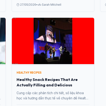
Food for Under $50 từ chuyên gia.
🕒 27/05/2026
•
✍️ Sarah Mitchell
HEALTHY RECIPES
Healthy Snack Recipes That Are
Actually Filling and Delicious
Cung cấp các phân tích chi tiết, số liệu khoa
học và hướng dẫn thực tế về chuyên đề Healthy
Snack Recipes That Are Actually Filling and