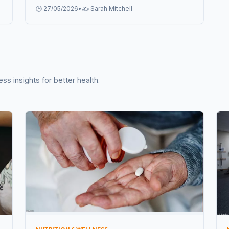
Delicious từ chuyên gia.
🕒 27/05/2026
•
✍️ Sarah Mitchell
s insights for better health.