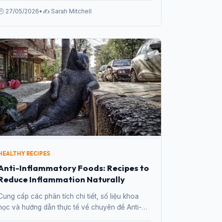
for Beginners từ chuyên gia.
🕒 27/05/2026
•
✍️ Sarah Mitchell
HEALTHY RECIPES
Anti-Inflammatory Foods: Recipes to
Reduce Inflammation Naturally
Cung cấp các phân tích chi tiết, số liệu khoa
học và hướng dẫn thực tế về chuyên đề Anti-
Inflammatory Foods: Recipes to Reduce