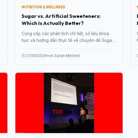
NUTRITION & WELLNESS
Sugar vs. Artificial Sweeteners:
Which Is Actually Better?
Cung cấp các phân tích chi tiết, số liệu khoa
học và hướng dẫn thực tế về chuyên đề Sugar
vs. Artificial Sweeteners: Which Is Actually
Better? từ chuyên gia.
🕒 27/05/2026
•
✍️ Sarah Mitchell