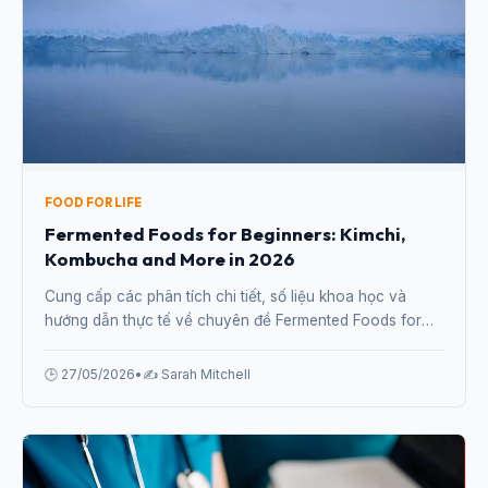
FOOD FOR LIFE
Fermented Foods for Beginners: Kimchi,
Kombucha and More in 2026
Cung cấp các phân tích chi tiết, số liệu khoa học và
hướng dẫn thực tế về chuyên đề Fermented Foods for
Beginners: Kimchi, Kombucha and More in 2026 từ
chuyên gia.
🕒 27/05/2026
•
✍️ Sarah Mitchell