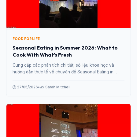
FOOD FOR LIFE
Seasonal Eating in Summer 2026: What to
Cook With What's Fresh
Cung cấp các phân tích chi tiết, số liệu khoa học và
hướng dẫn thực tế về chuyên đề Seasonal Eating in
Summer 2026: What to Cook With What's Fresh từ
chuyên gia.
🕒 27/05/2026
•
✍️ Sarah Mitchell