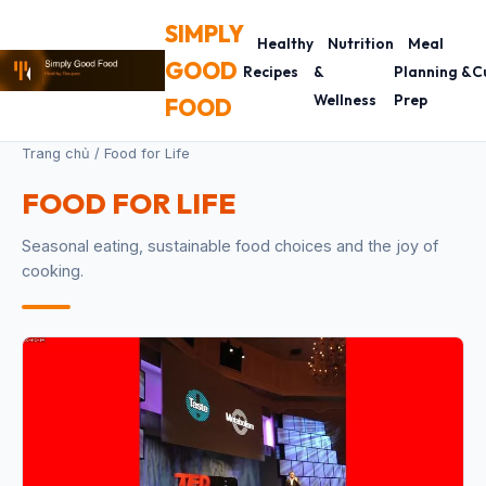
SIMPLY
Healthy
Nutrition
Meal
GOOD
Recipes
&
Planning &
C
Wellness
Prep
FOOD
Trang chủ
/ Food for Life
FOOD FOR LIFE
Seasonal eating, sustainable food choices and the joy of
cooking.