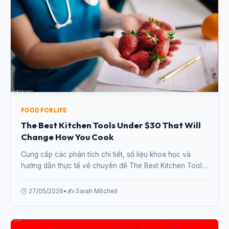
FOOD FOR LIFE
The Best Kitchen Tools Under $30 That Will
Change How You Cook
Cung cấp các phân tích chi tiết, số liệu khoa học và
hướng dẫn thực tế về chuyên đề The Best Kitchen Tools
Under $30 That Will Change How You Cook từ chuyên
gia.
🕒 27/05/2026
•
✍️ Sarah Mitchell