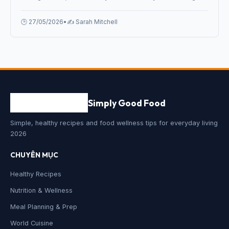
Others: Community Food Stories 2026 từ chuyên gia.
🕒 27/05/2026
•
✍️ Sarah Mitchell
Simply Good Food
Simple, healthy recipes and food wellness tips for everyday living
2026
CHUYÊN MỤC
Healthy Recipes
Nutrition & Wellness
Meal Planning & Prep
World Cuisine