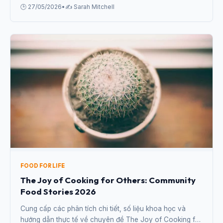
gia.
🕒 27/05/2026
•
✍️ Sarah Mitchell
FOOD FOR LIFE
The Joy of Cooking for Others: Community
Food Stories 2026
Cung cấp các phân tích chi tiết, số liệu khoa học và
hướng dẫn thực tế về chuyên đề The Joy of Cooking for