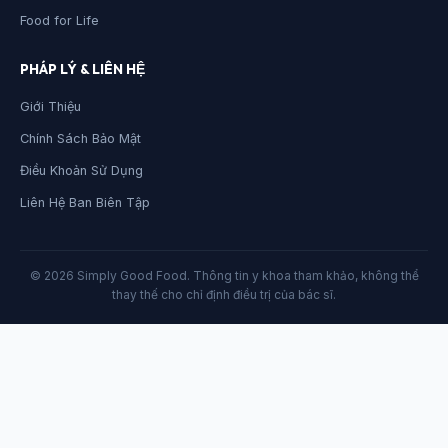
Food for Life
PHÁP LÝ & LIÊN HỆ
Giới Thiệu
Chính Sách Bảo Mật
Điều Khoản Sử Dụng
Liên Hệ Ban Biên Tập
© 2026 Simply Good Food. Thông tin y khoa tham khảo, không thể
thay thế cho chỉ định điều trị của bác sĩ.