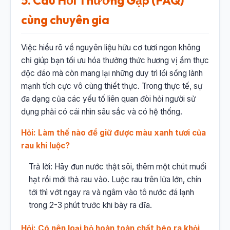
5. Câu Hỏi Thường Gặp (FAQ)
cùng chuyên gia
Việc hiểu rõ về nguyên liệu hữu cơ tươi ngon không
chỉ giúp bạn tối ưu hóa thưởng thức hương vị ẩm thực
độc đáo mà còn mang lại những duy trì lối sống lành
mạnh tích cực vô cùng thiết thực. Trong thực tế, sự
đa dạng của các yếu tố liên quan đòi hỏi người sử
dụng phải có cái nhìn sâu sắc và có hệ thống.
Hỏi: Làm thế nào để giữ được màu xanh tươi của
rau khi luộc?
Trả lời: Hãy đun nước thật sôi, thêm một chút muối
hạt rồi mới thả rau vào. Luộc rau trên lửa lớn, chín
tới thì vớt ngay ra và ngâm vào tô nước đá lạnh
trong 2-3 phút trước khi bày ra đĩa.
Hỏi: Có nên loại bỏ hoàn toàn chất béo ra khỏi