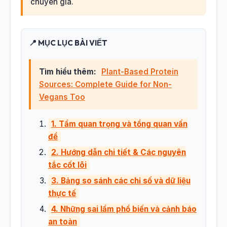
chuyên gia.
📍 MỤC LỤC BÀI VIẾT
Tìm hiểu thêm:
Plant-Based Protein
Sources: Complete Guide for Non-
Vegans Too
1. Tầm quan trọng và tổng quan vấn
đề
2. Hướng dẫn chi tiết & Các nguyên
tắc cốt lõi
3. Bảng so sánh các chỉ số và dữ liệu
thực tế
4. Những sai lầm phổ biến và cảnh báo
an toàn