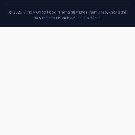
© 2026 Simply Good Food. Thông tin y khoa tham khảo, không thể
thay thế cho chỉ định điều trị của bác sĩ.