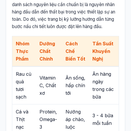
danh sách nguyên liệu cần chuẩn bị là nguyên nhân
hàng đầu dẫn đến thất bại trong việc thiết lập sự an
toàn. Do đó, việc trang bị kỹ lưỡng hướng dẫn từng
bước nấu chi tiết luôn được đặt lên hàng đầu.
Nhóm
Dưỡng
Cách
Tần Suất
Thực
Chất
Chế
Khuyến
Phẩm
Chính
Biến Tốt
Nghị
Rau củ
Ăn hàng
Vitamin
Ăn sống,
quả
ngày
C, Chất
hấp chín
tươi
trong các
xơ
tới
sạch
bữa
Cá và
Protein,
Nướng
3 - 4 bữa
Thịt
Omega-
áp chảo,
mỗi tuần
nạc
3
luộc