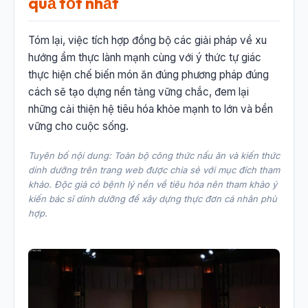
quả tốt nhất
Tóm lại, việc tích hợp đồng bộ các giải pháp về xu
hướng ẩm thực lành mạnh cùng với ý thức tự giác
thực hiện chế biến món ăn đúng phương pháp đúng
cách sẽ tạo dựng nền tảng vững chắc, đem lại
những cải thiện hệ tiêu hóa khỏe mạnh to lớn và bền
vững cho cuộc sống.
Tuyên bố nội dung: Toàn bộ công thức nấu ăn và kiến thức
dinh dưỡng trên trang web được chia sẻ với mục đích tham
khảo. Độc giả có bệnh lý nền về tiêu hóa nên tham khảo ý
kiến bác sĩ dinh dưỡng để xây dựng thực đơn cá nhân phù
hợp.