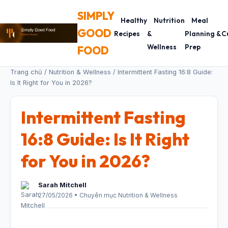
SIMPLY
Healthy
Nutrition
Meal
GOOD
Recipes
&
Planning &
C
Wellness
Prep
FOOD
Trang chủ
/
Nutrition & Wellness
/ Intermittent Fasting 16:8 Guide:
Is It Right for You in 2026?
Intermittent Fasting
16:8 Guide: Is It Right
for You in 2026?
Sarah Mitchell
27/05/2026 • Chuyên mục Nutrition & Wellness