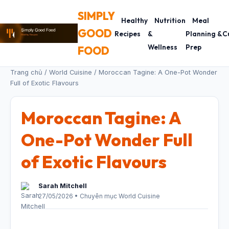
SIMPLY
Healthy
Nutrition
Meal
GOOD
Recipes
&
Planning &
C
Wellness
Prep
FOOD
Trang chủ
/
World Cuisine
/ Moroccan Tagine: A One-Pot Wonder
Full of Exotic Flavours
Moroccan Tagine: A
One-Pot Wonder Full
of Exotic Flavours
Sarah Mitchell
27/05/2026 • Chuyên mục World Cuisine