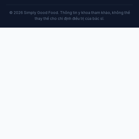
© 2026 Simply Good Food. Thông tin y khoa tham khảo, không thể
thay thế cho chỉ định điều trị của bác sĩ.