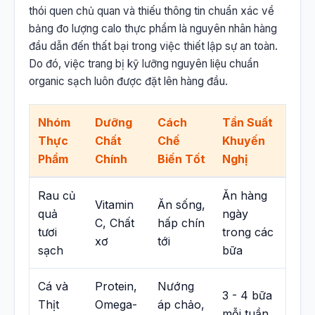
thói quen chủ quan và thiếu thông tin chuẩn xác về
bảng đo lượng calo thực phẩm là nguyên nhân hàng
đầu dẫn đến thất bại trong việc thiết lập sự an toàn.
Do đó, việc trang bị kỹ lưỡng nguyên liệu chuẩn
organic sạch luôn được đặt lên hàng đầu.
Nhóm
Dưỡng
Cách
Tần Suất
Thực
Chất
Chế
Khuyến
Phẩm
Chính
Biến Tốt
Nghị
Rau củ
Ăn hàng
Vitamin
Ăn sống,
quả
ngày
C, Chất
hấp chín
tươi
trong các
xơ
tới
sạch
bữa
Cá và
Protein,
Nướng
3 - 4 bữa
Thịt
Omega-
áp chảo,
mỗi tuần