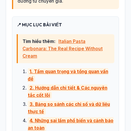
dưỡng từ chuyên gia.
📍 MỤC LỤC BÀI VIẾT
Tìm hiểu thêm:
Italian Pasta
Carbonara: The Real Recipe Without
Cream
1. Tầm quan trọng và tổng quan vấn
đề
2. Hướng dẫn chi tiết & Các nguyên
tắc cốt lõi
3. Bảng so sánh các chỉ số và dữ liệu
thực tế
4. Những sai lầm phổ biến và cảnh báo
an toàn