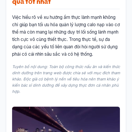
quả tốt nhất
Việc hiểu rõ về xu hướng ẩm thực lành mạnh không
chỉ giúp bạn tối ưu hóa quản lý lượng calo nạp vào cơ
thể mà còn mang lại những duy trì lối sống lành mạnh
tích cực vô cùng thiết thực. Trong thực tế, sự đa
dạng của các yếu tố liên quan đòi hỏi người sử dụng
phải có cái nhìn sâu sắc và có hệ thống.
Tuyên bố nội dung: Toàn bộ công thức nấu ăn và kiến thức
dinh dưỡng trên trang web được chia sẻ với mục đích tham
khảo. Độc giả có bệnh lý nền về tiêu hóa nên tham khảo ý
kiến bác sĩ dinh dưỡng để xây dựng thực đơn cá nhân phù
hợp.