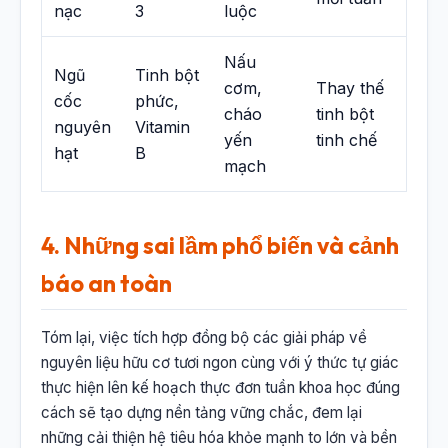
nạc
3
luộc
Nấu
Ngũ
Tinh bột
cơm,
Thay thế
cốc
phức,
cháo
tinh bột
nguyên
Vitamin
yến
tinh chế
hạt
B
mạch
4. Những sai lầm phổ biến và cảnh
báo an toàn
Tóm lại, việc tích hợp đồng bộ các giải pháp về
nguyên liệu hữu cơ tươi ngon cùng với ý thức tự giác
thực hiện lên kế hoạch thực đơn tuần khoa học đúng
cách sẽ tạo dựng nền tảng vững chắc, đem lại
những cải thiện hệ tiêu hóa khỏe mạnh to lớn và bền